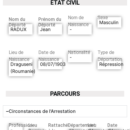
ETAT CIVIL
Nom de
Sexe
Nom du
Prénom du
Masculin
Naissance
Déporté
Déporté
RADUX
Jean
-
Lieu de
Date de
Nationalité
Type de
-
Naissance
Naissance
Déportation
Draguseni
08/07/1903
Répression
(Roumanie)
PARCOURS
Circonstances de l'Arrestation
Profession
Lieu
Rattaché
Département
Lieu
Date
-