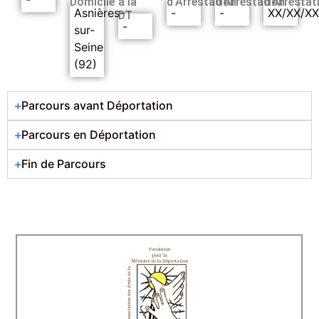
Domicile
à la
d’Arrestation
d’Arrestation
d’Arrestat
Asnières-
-
-
XX/XX/X
DT
-
sur-
Seine
(92)
Parcours avant Déportation
Parcours en Déportation
Fin de Parcours