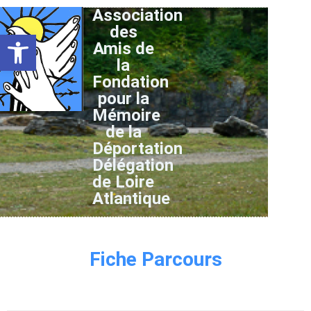
Association
des
Ouvrir la barre d’outils
Amis de
la
Fondation
pour la
Mémoire
de la
Déportation
Délégation
de Loire
Atlantique
Fiche Parcours