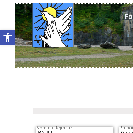
Fo
Ouvrir la barre d’outils
Nom du Déporté
Préno
RAULT
Gabri