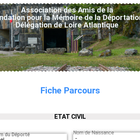
Association des Amis de la
ndation pour la Mémoire de la Déportatio
Délégation de Loire Atlantique
Fiche Parcours
ETAT CIVIL
Nom de Naissance
m du Déporté
-
el