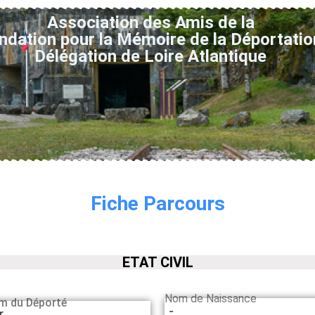
Association des Amis de la
ndation pour la Mémoire de la Déportatio
Délégation de Loire Atlantique
Fiche Parcours
ETAT CIVIL
Nom de Naissance
m du Déporté
-
r