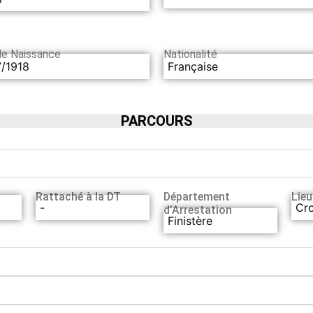
de Naissance
Nationalité
7/1918
Française
PARCOURS
Rattaché à la DT
Département
Lieu
-
Cr
d’Arrestation
Finistère