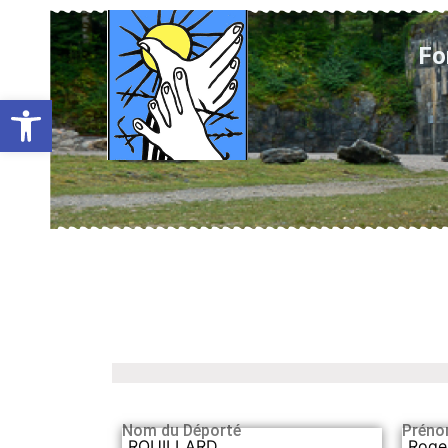
Fo
Ouvrir la barre d’outils
Nom du Déporté
Préno
ROUILLARD
Roge