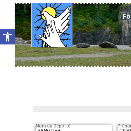
Fo
Ouvrir la barre d’outils
Nom du Déporté
Préno
SANGLIER
Char