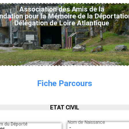
Association des Amis de la
ndation pour la Mémoire de la Déportatio
Délégation de Loire Atlantique
Fiche Parcours
ETAT CIVIL
Nom de Naissance
m du Déporté
-
les