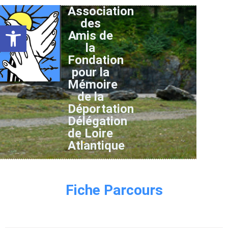
Association
des
Ouvrir la barre d’outils
Amis de
la
Fondation
pour la
Mémoire
de la
Déportation
Délégation
de Loire
Atlantique
Fiche Parcours