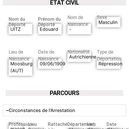
ETAT CIVIL
Nom de
Sexe
Nom du
Prénom du
Masculin
Naissance
Déporté
Déporté
UITZ
Edouard
-
Lieu de
Date de
Nationalité
Type de
Autrichienne
Naissance
Naissance
Déportation
Moosburg
09/06/1909
Répression
(AUT)
PARCOURS
Circonstances de l'Arrestation
Profession
Lieu
Rattaché
Département
Lieu
Date
maçon