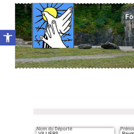
Fo
Ouvrir la barre d’outils
Nom du Déporté
Préno
VILLIERS
Ray