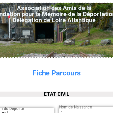
Association des Amis de la
ndation pour la Mémoire de la Déportatio
Délégation de Loire Atlantique
Fiche Parcours
ETAT CIVIL
Nom de Naissance
m du Déporté
-
mond