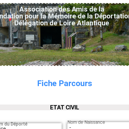
Association des Amis de la
ndation pour la Mémoire de la Déportatio
Délégation de Loire Atlantique
Fiche Parcours
ETAT CIVIL
Nom de Naissance
m du Déporté
-
ice