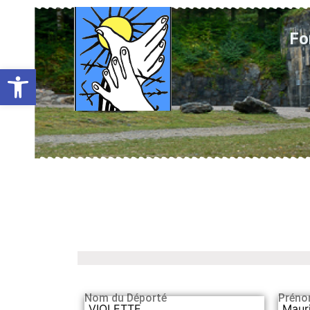
Fo
Ouvrir la barre d’outils
Nom du Déporté
Préno
VIOLETTE
Maur