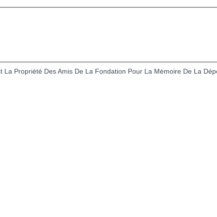
tions Légales
Politique des Cookies
Formulaire d
t La Propriété Des Amis De La Fondation Pour La Mémoire De La Dépo