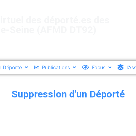
irtuel des déporté.es des
de-Seine (AFMD DT92)
e Déporté
Publications
Focus
l’As
Suppression d'un Déporté