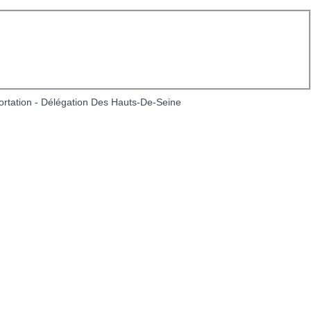
e Contact
Nos partenaires
rtation - Délégation Des Hauts-De-Seine