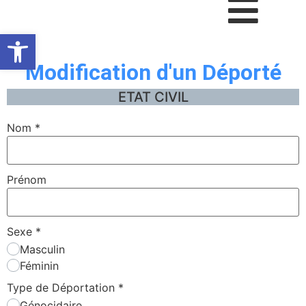
Ouvrir la barre d’outils
Modification d'un Déporté
ETAT CIVIL
Nom
*
Prénom
Sexe
*
Masculin
Féminin
Type de Déportation
*
Génocidaire