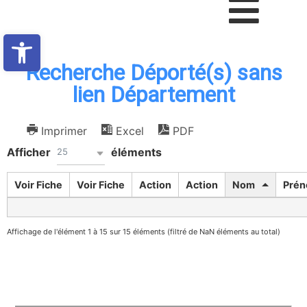
Ouvrir la barre d’outils
Recherche Déporté(s) sans
lien Département
Imprimer
Excel
PDF
Afficher
éléments
25
Voir Fiche
Voir Fiche
Action
Action
Nom
Pré
Affichage de l'élément 1 à 15 sur 15 éléments (filtré de NaN éléments au total)