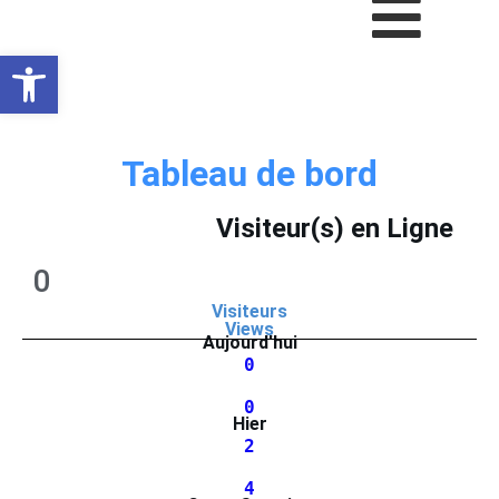
Ouvrir la barre d’outils
Tableau de bord
Visiteur(s) en Ligne
0
Visiteurs
Views
Aujourd'hui
0
0
Hier
2
4